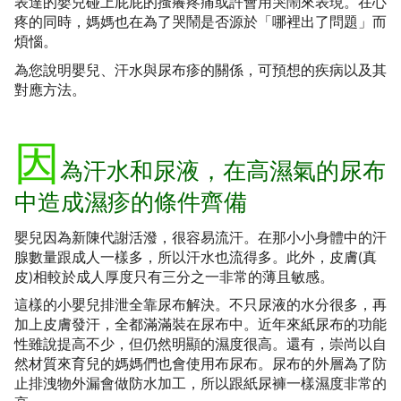
表達的嬰兒碰上屁屁的搔癢疼痛或許會用哭鬧來表現。在心
疼的同時，媽媽也在為了哭鬧是否源於「哪裡出了問題」而
煩惱。
為您說明嬰兒、汗水與尿布疹的關係，可預想的疾病以及其
對應方法。
因
為汗水和尿液，在高濕氣的尿布
中造成濕疹的條件齊備
嬰兒因為新陳代謝活潑，很容易流汗。在那小小身體中的汗
腺數量跟成人一樣多，所以汗水也流得多。此外，皮膚(真
皮)相較於成人厚度只有三分之一非常的薄且敏感。
這樣的小嬰兒排泄全靠尿布解決。不只尿液的水分很多，再
加上皮膚發汗，全都滿滿裝在尿布中。近年來紙尿布的功能
性雖說提高不少，但仍然明顯的濕度很高。還有，崇尚以自
然材質來育兒的媽媽們也會使用布尿布。尿布的外層為了防
止排洩物外漏會做防水加工，所以跟紙尿褲一樣濕度非常的