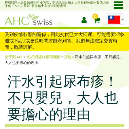
若您對汗水與臭味感到困擾的話，不妨試試在日本大受歡迎的瑞士製強力止
ME
汗劑 「AHC」系列! 將從瑞士直接送到您家裡。
NU
0
受到疫情影響的關係，因此交貨已大大延遲。可能需要2到3
週或1個月或更長時間才能寄到貨。我們無法確定交貨時
間，敬請諒解。
止汗劑 AHC
>
各式煩惱分類專欄集
>
其他
>
汗水引起尿布疹！不只嬰兒，
大人也要擔心的理由
汗水引起尿布疹！
不只嬰兒，大人也
要擔心的理由