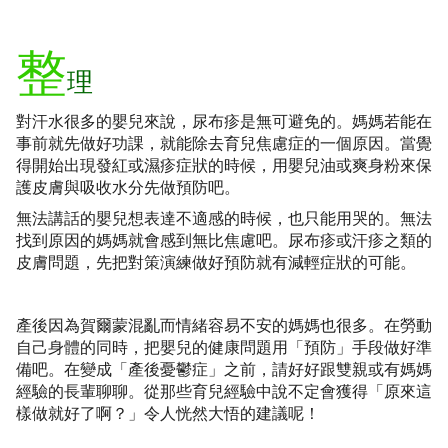
整
理
對汗水很多的嬰兒來說，尿布疹是無可避免的。媽媽若能在
事前就先做好功課，就能除去育兒焦慮症的一個原因。當覺
得開始出現發紅或濕疹症狀的時候，用嬰兒油或爽身粉來保
護皮膚與吸收水分先做預防吧。
無法講話的嬰兒想表達不適感的時候，也只能用哭的。無法
找到原因的媽媽就會感到無比焦慮吧。尿布疹或汗疹之類的
皮膚問題，先把對策演練做好預防就有減輕症狀的可能。
產後因為賀爾蒙混亂而情緒容易不安的媽媽也很多。在勞動
自己身體的同時，把嬰兒的健康問題用「預防」手段做好準
備吧。在變成「產後憂鬱症」之前，請好好跟雙親或有媽媽
經驗的長輩聊聊。從那些育兒經驗中說不定會獲得「原來這
樣做就好了啊？」令人恍然大悟的建議呢！