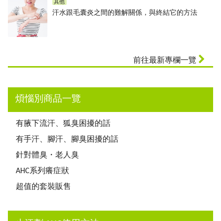
其他
汗水跟毛囊炎之間的難解關係，與終結它的方法
前往最新專欄一覽
煩惱別商品一覽
有腋下流汗、狐臭困擾的話
有手汗、腳汗、腳臭困擾的話
針對體臭・老人臭
AHC系列癢症狀
超值的套裝販售