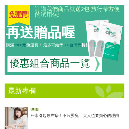
訂購我們商品就送2包 旅行帶方便
的試用包!
再送贈品喔
購滿
2100元
免運費！
最多可給予
300台灣元
折扣！
優惠組合
商品一覽
最新專欄
其他
汗水引起尿布疹！不只嬰兒，大人也要擔心的理由